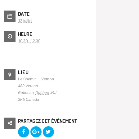
DATE
12 juillet
HEURE
10:30 - 12:30
LIEU
Le Chemin – Vernon
480 Vernon
Gatineau
,
Québec
J9J
3K5
Canada
PARTAGEZ CET ÉVÉNEMENT