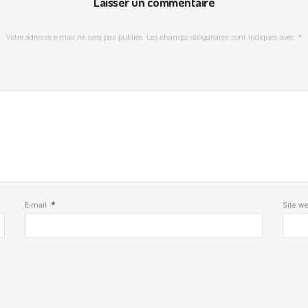
Laisser un commentaire
Votre adresse e-mail ne sera pas publiée.
Les champs obligatoires sont indiqués avec
*
*
E-mail
Site w