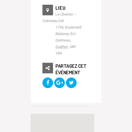
LIEU
Le Chemin –
Gatineau-Est
1736, boulevard
Maloney Est
Gatineau
,
Québec
J8R
1B4
PARTAGEZ CET
ÉVÉNEMENT