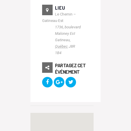
LIEU
Le Chemin –
Gatineau-Est
1736, boulevard
Maloney Est
Gatineau
,
Québec
J8R
1B4
PARTAGEZ CET
ÉVÉNEMENT