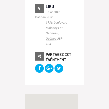
LIEU
Le Chemin –
Gatineau-Est
1736, boulevard
Maloney Est
Gatineau
,
Québec
J8R
1B4
PARTAGEZ CET
ÉVÉNEMENT