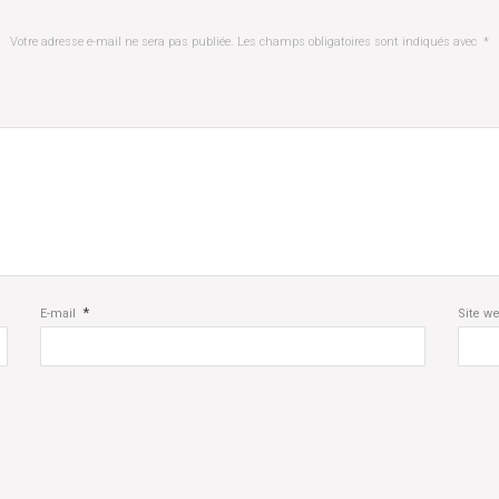
Votre adresse e-mail ne sera pas publiée.
Les champs obligatoires sont indiqués avec
*
*
E-mail
Site w