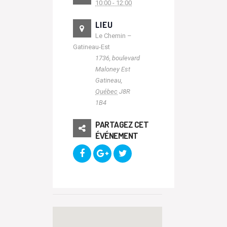
10:00 - 12:00
LIEU
Le Chemin –
Gatineau-Est
1736, boulevard
Maloney Est
Gatineau
,
Québec
J8R
1B4
PARTAGEZ CET
ÉVÉNEMENT