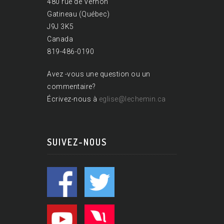
480 rue de Vernon
Gatineau (Québec)
J9J 3K5
Canada
819-486-0190
Avez -vous une question ou un
commentaire?
Écrivez-nous à
eglise@lechemin.ca
SUIVEZ-NOUS