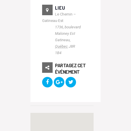
LIEU
Le Chemin –
Gatineau-Est
1736, boulevard
Maloney Est
Gatineau
,
Québec
J8R
1B4
PARTAGEZ CET
ÉVÉNEMENT