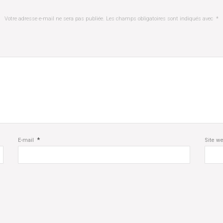
Votre adresse e-mail ne sera pas publiée.
Les champs obligatoires sont indiqués avec
*
*
E-mail
Site w