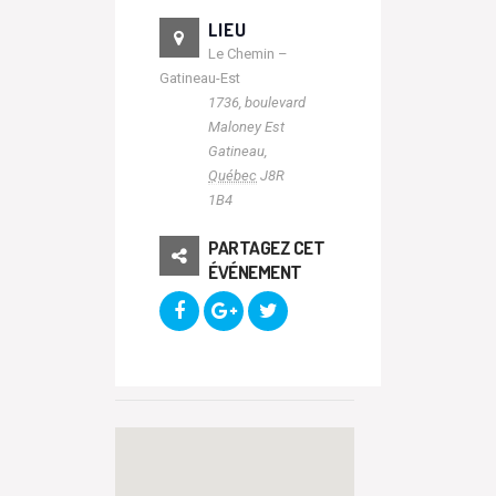
LIEU
Le Chemin –
Gatineau-Est
1736, boulevard
Maloney Est
Gatineau
,
Québec
J8R
1B4
PARTAGEZ CET
ÉVÉNEMENT