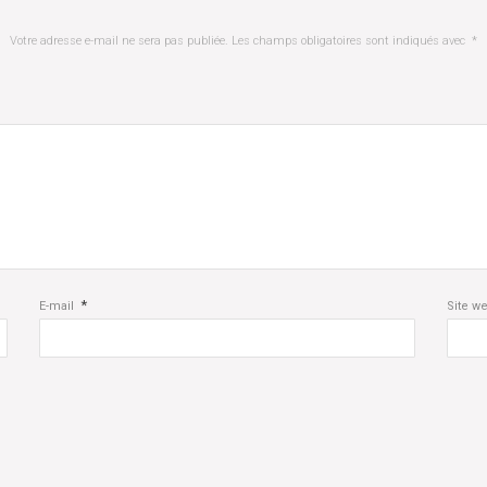
Votre adresse e-mail ne sera pas publiée.
Les champs obligatoires sont indiqués avec
*
*
E-mail
Site w