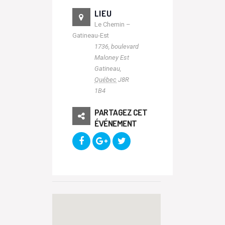
LIEU
Le Chemin –
Gatineau-Est
1736, boulevard
Maloney Est
Gatineau
,
Québec
J8R
1B4
PARTAGEZ CET
ÉVÉNEMENT