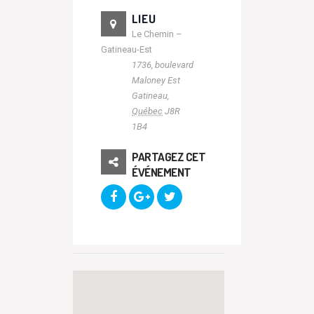
LIEU
Le Chemin –
Gatineau-Est
1736, boulevard
Maloney Est
Gatineau
,
Québec
J8R
1B4
PARTAGEZ CET
ÉVÉNEMENT