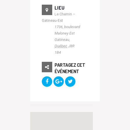
LIEU
Le Chemin –
Gatineau-Est
1736, boulevard
Maloney Est
Gatineau
,
Québec
J8R
1B4
PARTAGEZ CET
ÉVÉNEMENT