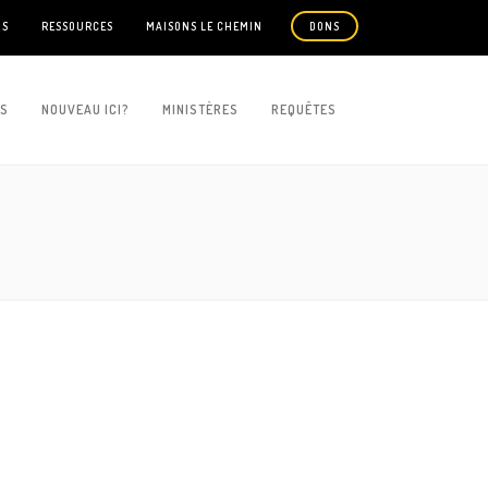
US
RESSOURCES
MAISONS LE CHEMIN
DONS
ES
NOUVEAU ICI?
MINISTÈRES
REQUÊTES